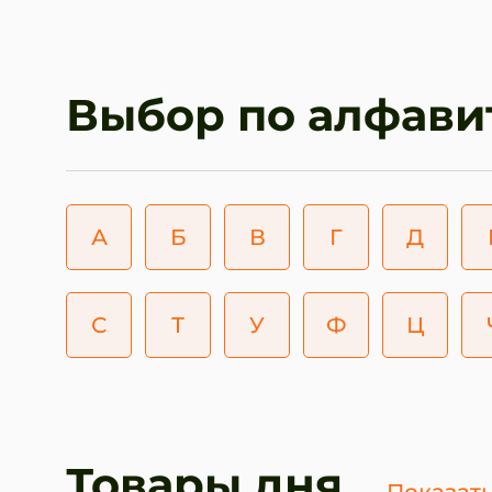
Выбор по алфави
А
Б
В
Г
Д
С
Т
У
Ф
Ц
Товары дня