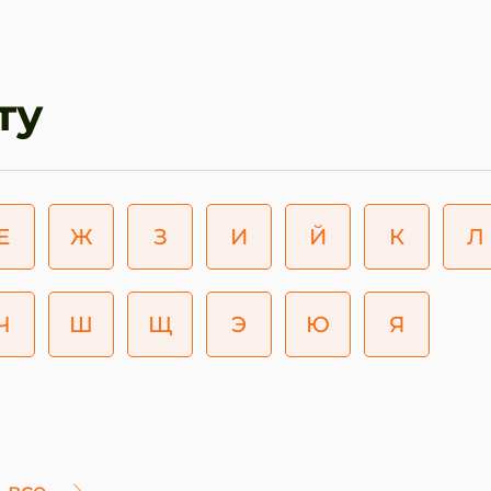
ту
Е
Ж
З
И
Й
К
Л
Ч
Ш
Щ
Э
Ю
Я