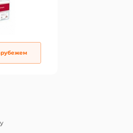
арубежем
у